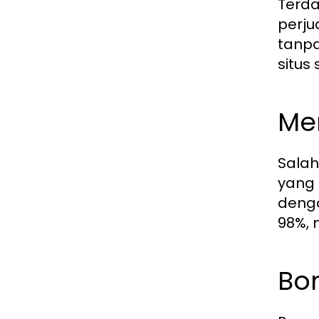
Terda
perju
tanpa
situs
Me
Salah
yang 
denga
98%, 
Bo