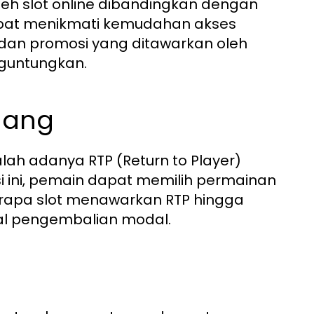
eh slot online dibandingkan dengan
apat menikmati kemudahan akses
us dan promosi yang ditawarkan oleh
enguntungkan.
nang
lah adanya RTP (Return to Player)
i ini, pemain dapat memilih permainan
erapa slot menawarkan RTP hingga
al pengembalian modal.