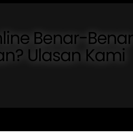
nline Benar-Benar
n? Ulasan Kami