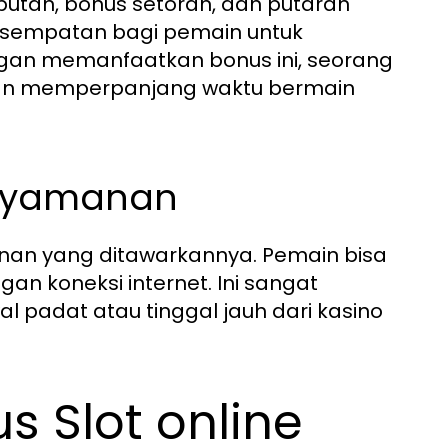
butan, bonus setoran, dan putaran
kesempatan bagi pemain untuk
ngan memanfaatkan bonus ini, seorang
dan memperpanjang waktu bermain
nyamanan
nan yang ditawarkannya. Pemain bisa
n koneksi internet. Ini sangat
 padat atau tinggal jauh dari kasino
s Slot online