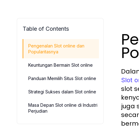
Table of Contents
Pe
Po
Pengenalan Slot online dan
Popularitasnya
Keuntungan Bermain Slot online
Dalam
Panduan Memilih Situs Slot online
Slot o
slot 
Strategi Sukses dalam Slot online
kenya
juga
Masa Depan Slot online di Industri
Perjudian
secar
berma