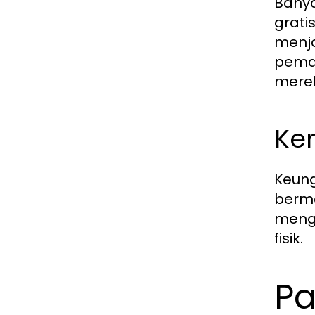
Banya
grati
menja
pema
mere
Ke
Keung
berma
mengu
fisik.
Pa