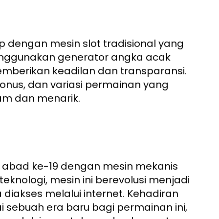
p dengan mesin slot tradisional yang
 menggunakan generator angka acak
emberikan keadilan dan transparansi.
bonus, dan variasi permainan yang
m dan menarik.
ir abad ke-19 dengan mesin mekanis
knologi, mesin ini berevolusi menjadi
a diakses melalui internet. Kehadiran
 sebuah era baru bagi permainan ini,