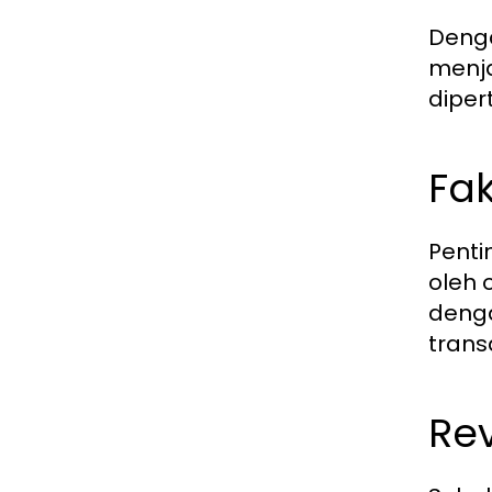
Denga
menja
dipe
Fa
Penti
oleh 
denga
trans
Re