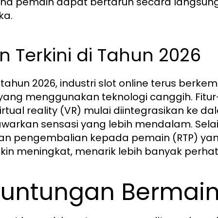
na pemain dapat bertaruh secara langsun
ka.
n Terkini di Tahun 2026
tahun 2026, industri slot online terus b
yang menggunakan teknologi canggih. Fitur-f
irtual reality (VR) mulai diintegrasikan ke
arkan sensasi yang lebih mendalam. Selain 
n pengembalian kepada pemain (RTP) yang 
in meningkat, menarik lebih banyak perhati
untungan Bermain 