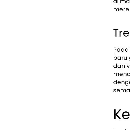
di ma
mere
Tre
Pada 
baru 
dan v
menaw
denga
semak
Ke